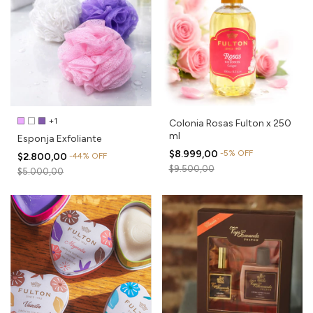
+1
Colonia Rosas Fulton x 250
ml
Esponja Exfoliante
$8.999,00
-
5
%
OFF
$2.800,00
-
44
%
OFF
$9.500,00
$5.000,00