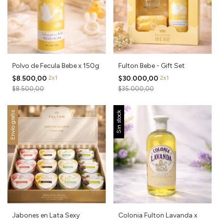
Polvo de Fecula Bebe x 150g
Fulton Bebe - Gift Set
$8.500,00
2x1
$30.000,00
2x1
$8.500,00
$35.000,00
Envío gratis
Sin stock
Jabones en Lata Sexy
Colonia Fulton Lavanda x