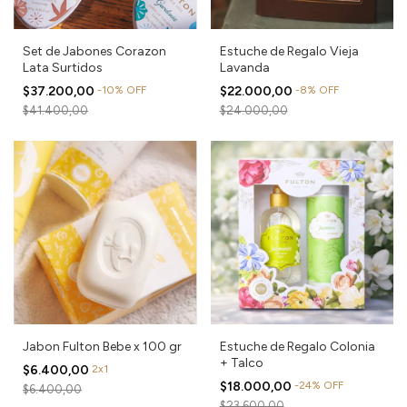
Set de Jabones Corazon
Estuche de Regalo Vieja
Lata Surtidos
Lavanda
$37.200,00
-
10
%
OFF
$22.000,00
-
8
%
OFF
$41.400,00
$24.000,00
Jabon Fulton Bebe x 100 gr
Estuche de Regalo Colonia
+ Talco
$6.400,00
2x1
$18.000,00
-
24
%
OFF
$6.400,00
$23.600,00