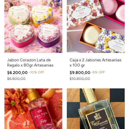
Jabon Corazon Lata de
Caja x 2 Jabones Artesanias
Regalo x 80gr Artesanias
x 100 gr
$6.200,00
-
10
%
OFF
$9.800,00
-
9
%
OFF
$6.900,00
$10.800,00