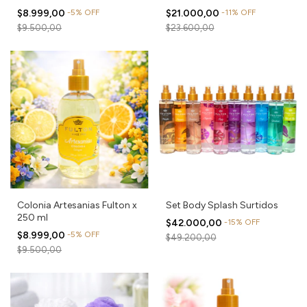
$8.999,00
-
5
%
OFF
$21.000,00
-
11
%
OFF
$9.500,00
$23.600,00
Colonia Artesanias Fulton x
Set Body Splash Surtidos
250 ml
$42.000,00
-
15
%
OFF
$8.999,00
-
5
%
OFF
$49.200,00
$9.500,00