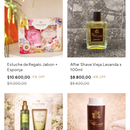
Estuche de Regalo Jabon +
After Shave Vieja Lavanda x
Esponja
100ml
$10.600,00
-
5
%
OFF
$8.800,00
-
6
%
OFF
$11.200,00
$9.400,00