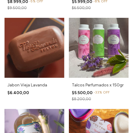
$8.999,00
-
5
%
OFF
$5.999,00
-
8
%
OFF
$9.500,00
$6.500,00
Jabon Vieja Lavanda
Talcos Perfumados x 150gr
$6.400,00
$5.500,00
-
33
%
OFF
$8.200,00