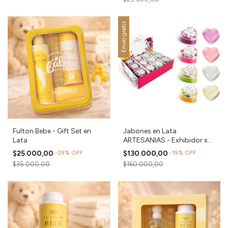
Envío gratis
Fulton Bebe - Gift Set en
Jabones en Lata
Lata
ARTESANIAS - Exhibidor x
24 unidades
$25.000,00
-
29
%
OFF
$130.000,00
-
19
%
OFF
$35.000,00
$160.000,00