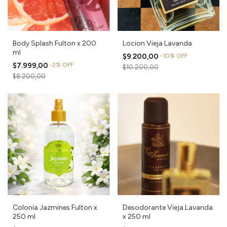
Body Splash Fulton x 200
Locion Vieja Lavanda
ml
$9.200,00
-
10
%
OFF
$7.999,00
-
2
%
OFF
$10.200,00
$8.200,00
Colonia Jazmines Fulton x
Desodorante Vieja Lavanda
250 ml
x 250 ml