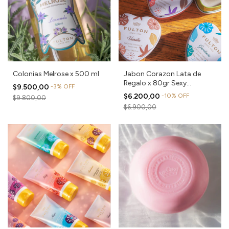
Colonias Melrose x 500 ml
Jabon Corazon Lata de
Regalo x 80gr Sexy
$9.500,00
-
3
%
OFF
Collection
$6.200,00
-
10
%
OFF
$9.800,00
$6.900,00