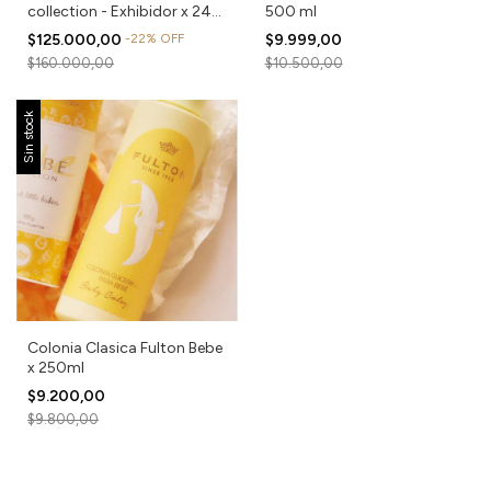
collection - Exhibidor x 24
500 ml
unidades
$125.000,00
-
22
%
OFF
$9.999,00
$160.000,00
$10.500,00
Sin stock
Colonia Clasica Fulton Bebe
x 250ml
$9.200,00
$9.800,00