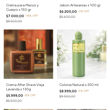
Crema para Manos y
Jabon Artesanias x 100 gr
Cuerpo x 150 gr
$6.200,00
-
3
%
OFF
$7.000,00
-
18
%
OFF
$6.400,00
$8.500,00
Crema After Shave Vieja
Colonia Natural x 250 ml
Lavanda x 130g
$8.999,00
-
5
%
OFF
$5.999,00
-
8
%
OFF
$9.500,00
$6.500,00